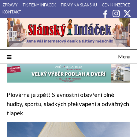
Přejdi
ZPRÁVY
TIŠTĚNÝ INFÁČEK
FIRMY NA SLÁNSKU
CENÍK INZERCE
na
KONTAKT
obsah
Váš internetový deník a tištěný měsíčník pro Slánsko, Kladensko
Slánský Infáček
a Lounsko.
Menu
Plovárna je zpět! Slavnostní otevření plné
hudby, sportu, sladkých překvapení a odvážných
tlapek