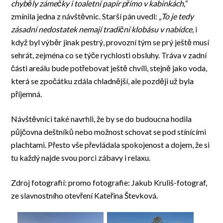
chyběly zámečky i toaletní papír přímo v kabinkách,“
zmínila jedna z návštěvnic. Starší pán uvedl:
„To je tedy
zásadní nedostatek nemají tradiční klobásu v nabídce,
i
když byl výběr jinak pestrý, provozní tým se prý ještě musí
sehrát, zejména co se týče rychlosti obsluhy. Tráva v zadní
části areálu bude potřebovat ještě chvíli, stejně jako voda,
která se zpočátku zdála chladnější, ale později už byla
příjemná.
Návštěvníci také navrhli, že by se do budoucna hodila
půjčovna deštníků nebo možnost schovat se pod stínícími
plachtami. Přesto vše převládala spokojenost a dojem, že si
tu každý najde svou porci zábavy i relaxu.
Zdroj fotografií: promo fotografie: Jakub Kruliš-fotograf,
ze slavnostního otevření Kateřina Števková.