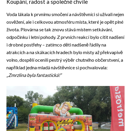
Koupání, radost a společné chvíle
Voda lákala k prvnímu smočení a návštěvníci si užívali nejen
osvěžení, ale i celkovou atmosféru místa, které je opět plné
života. Plovárna se tak znovu stává místem setkávání,
odpočinku i letní pohody. Z prvních reakcí bylo cítit nadšení
i drobné postřehy – zatímco děti nadšeně řádily na
atrakcích a na skákacích hradech bylo místy až překvapivě
volno, dospělí ocenili pestrý výběr chutného občerstvení, a
například jedna mladá návštěvnice si pochvalovala:
„Zmrzlina byla fantastická!“