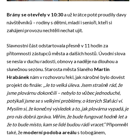
Brány se otevřely v 10:30
a už krátce poté proudily davy
návštěvníků – rodiny s dětmi, mladí i senioři, kteří si
zahájení provozu nechtěli nechat ujít.
Slavnostní část odstartovala přesně v 11 hodin za
přítomnosti zástupců města a dalších hostů. Úvodní slova
se nesla v duchu radosti, obnovy a naděje na dlouhou a
slunečnou sezónu. Starosta města Slaného
Martin
Hrabánek
nám v rozhovoru řekl, jak náročné bylo dovést
projekt do finále:
„Je to velká úleva. Jsem strašně rád, že
jsme plovárnu dokončili – nebylo to vůbec jednoduché,
potýkali jsme se s velkými problémy, o kterých Slaňáci ví.
Myslím si, že konečný výsledek a to, jak plovárna vypadá, je
pro nás dobrá zpráva. Věřím, že bude fungovat hodně let a
že to bude místo, kam se lidé budou rádi vracet.“
Připomněl
také, že
moderní podoba areálu
s tobogánem,