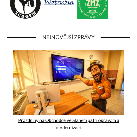
NEJNOVĚJŠÍ ZPRÁVY
Prázdniny na Obchodce ve Slaném patří opravám a
modernizaci