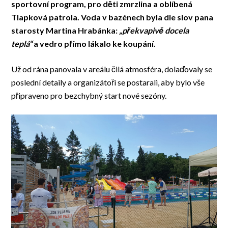
sportovní program, pro děti zmrzlina a oblíbená
Tlapková patrola. Voda v bazénech byla dle slov pana
starosty Martina Hrabánka:
„překvapivě docela
teplá“
a vedro přímo lákalo ke koupání.
Už od rána panovala v areálu čilá atmosféra, dolaďovaly se
poslední detaily a organizátoři se postarali, aby bylo vše
připraveno pro bezchybný start nové sezóny.