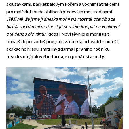
skluzavkami, basketbalovým košem a vodními atrakcemi
pro malé děti bude oblíbená především mezi rodinami.
„Těší mě, že jsme ji dneska mohli slavnostně otevřít a že
Slaňáci opět mají možnost jít se v létě koupat na venkovní
otevřenou plovárnu,“
dodal. Návštěvníci si mohli užít
bohatý doprovodný program včetně sportovních soutěží,
skákacího hradu, zmrzliny zdarma i p
rvního ročníku
beach volejbalového turnaje o pohár starosty.