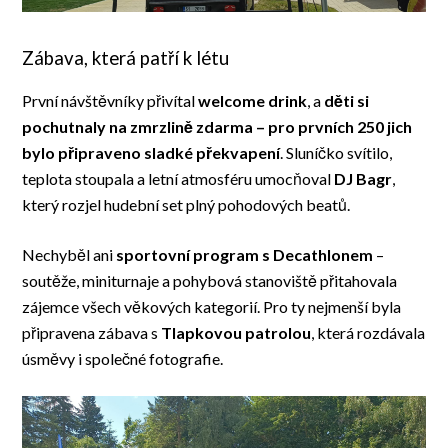
Zábava, která patří k létu
První návštěvníky přivítal
welcome drink
, a
děti si
pochutnaly na zmrzlině zdarma – pro prvních 250 jich
bylo připraveno sladké překvapení
. Sluníčko svítilo,
teplota stoupala a letní atmosféru umocňoval
DJ Bagr
,
který rozjel hudební set plný pohodových beatů.
Nechyběl ani
sportovní program s Decathlonem
–
soutěže, miniturnaje a pohybová stanoviště přitahovala
zájemce všech věkových kategorií. Pro ty nejmenší byla
připravena zábava s
Tlapkovou patrolou
, která rozdávala
úsměvy i společné fotografie.