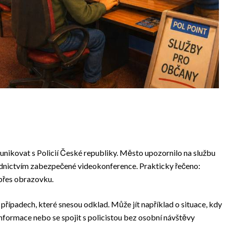
munikovat s Policií České republiky. Město upozornilo na službu
nictvím zabezpečené videokonference. Prakticky řečeno:
 přes obrazovku.
 případech, které snesou odklad. Může jít například o situace, kdy
informace nebo se spojit s policistou bez osobní návštěvy