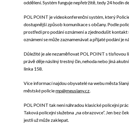
oddělení. Systém funguje nepřetržitě, tedy 24 hodin de
POL POINT je videokonferenční systém, který Policie
dostupnější způsob komunikace s občany. Podle polici
prostředí pro podání oznámení a zjednodušit kontakt s
oznámení se může zaznamenávat a přijaté podání je ná
Důležité je ale nezaměňovat POL POINT s tísňovou li
právě děje násilný trestný čin, nehoda nebo jiná akutn
linka 158.
Více informací najdou obyvatelé na webu města Slaný
městské policie
mp@meuslany.cz
.
POL POINT tak není náhradou klasické policejní práce, a
Taková policejní služebna „na obrazovce“. Jen bez čekár
jestli už může zaklepat.