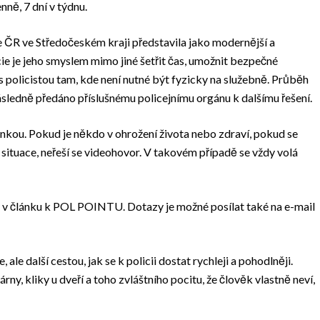
nně, 7 dní v týdnu.
 ČR ve Středočeském kraji představila jako modernější a
e je jeho smyslem mimo jiné šetřit čas, umožnit bezpečné
 policistou tam, kde není nutné být fyzicky na služebně. Průběh
sledně předáno příslušnému policejnímu orgánu k dalšímu řešení.
nkou. Pokud je někdo v ohrožení života nebo zdraví, pokud se
í situace, neřeší se videohovor. V takovém případě se vždy volá
 v článku k POL POINTU. Dotazy je možné posílat také na e-mail
le další cestou, jak se k policii dostat rychleji a pohodlněji.
ny, kliky u dveří a toho zvláštního pocitu, že člověk vlastně neví,