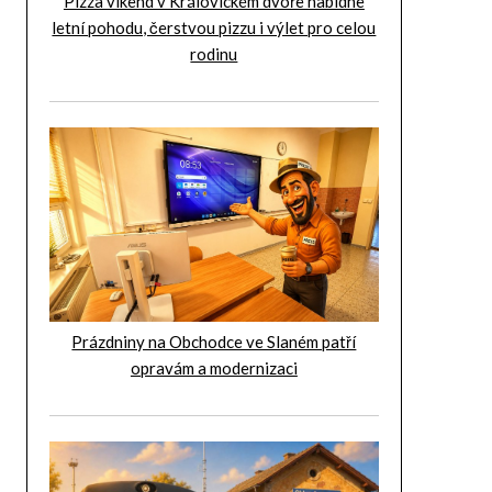
Pizza víkend v Královickém dvoře nabídne
letní pohodu, čerstvou pizzu i výlet pro celou
rodinu
Prázdniny na Obchodce ve Slaném patří
opravám a modernizaci