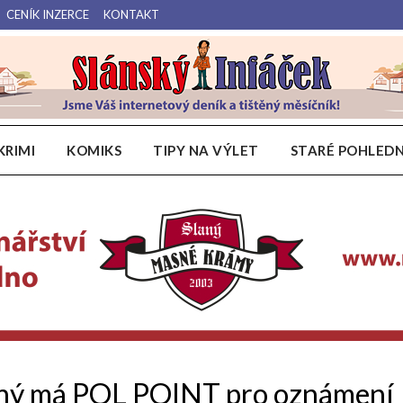
CENÍK INZERCE
KONTAKT
Váš internetový deník a tištěný měsíčník pro Slánsko, Kladensko a Lounsko.
Slánský Infáček
KRIMI
KOMIKS
TIPY NA VÝLET
STARÉ POHLEDN
laný má POL POINT pro oznámení