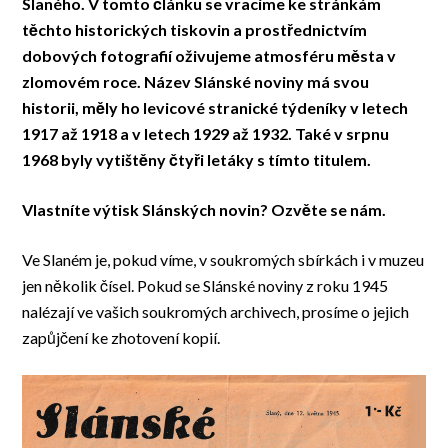
Slaného. V tomto článku se vracíme ke stránkám
těchto historických tiskovin a prostřednictvím
dobových fotografií oživujeme atmosféru města v
zlomovém roce.
Název Slánské noviny má svou
historii, měly ho levicové stranické týdeníky v letech
1917 až 1918 a v letech 1929 až 1932. Také v srpnu
1968 byly vytištěny čtyři letáky s tímto titulem.
Vlastníte výtisk Slánských novin? Ozvěte se nám.
Ve Slaném je, pokud víme, v soukromých sbírkách i v muzeu
jen několik čísel. Pokud se Slánské noviny z roku 1945
nalézají ve vašich soukromých archivech, prosíme o jejich
zapůjčení ke zhotovení kopií.