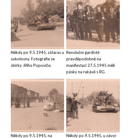
Někdy po 9.5.1945, zátaras u
Revoluční gardisté
sokolovny. Fotografie ze
pravděpodobně na
sbírky Jiřího Popoviče.
manifestaci 27.5.1945 měli
pásky na rukávě s RG
Někdy po 9.5.1945, na
Někdy po 9.5.1945, u závor