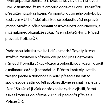
První případ se odehrál 31. května, kdy bylo na tísňovou
linku oznámeno, že muž v modré dodávce Ford Transit řídí,
přestože má zákaz řízení. Po monitorování jeho pohybu byl
zastaven v Unhošťské ulici, kde se pokusil uvést nepravé
jméno. Strážníci však odhalili nesrovnalosti v dokladech, a
muž nakonec přiznal, že zákaz řízení skutečně má. Případ
převzala Policie ČR.
Podobnou taktiku zvolila řidička modré Toyoty, kterou
strážníci zastavili o několik dní později na Poštovním
náměstí. Porušila zákaz vjezdu a pokusila se s vozem otočit
a uniknout, což se jí nepodařilo. Během kontroly uvedla
falešné jméno a dokonce si v autě přesedla na místo
spolujezdce, zatímco její spolujezdkyně se snažila převzít
řízení. Strážníci ji však dobře znali a rychle zjistili, že má
zákaz řízení až do března 2027. Případ opět převzala
Policie ČR.