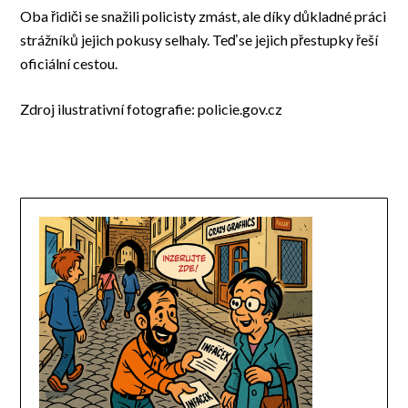
Oba řidiči se snažili policisty zmást, ale díky důkladné práci
strážníků jejich pokusy selhaly. Teď se jejich přestupky řeší
oficiální cestou.
Zdroj ilustrativní fotografie: policie.gov.cz