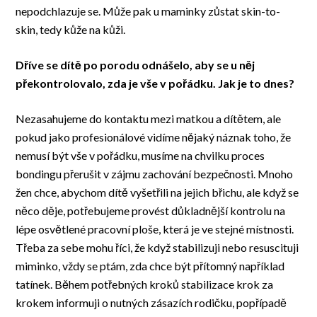
nepodchlazuje se. Může pak u maminky zůstat skin-to-
skin, tedy kůže na kůži.
Dříve se dítě po porodu odnášelo, aby se u něj
překontrolovalo, zda je vše v pořádku. Jak je to dnes?
Nezasahujeme do kontaktu mezi matkou a dítětem, ale
pokud jako profesionálové vidíme nějaký náznak toho, že
nemusí být vše v pořádku, musíme na chvilku proces
bondingu přerušit v zájmu zachování bezpečnosti. Mnoho
žen chce, abychom dítě vyšetřili na jejich břichu, ale když se
něco děje, potřebujeme provést důkladnější kontrolu na
lépe osvětlené pracovní ploše, která je ve stejné místnosti.
Třeba za sebe mohu říci, že když stabilizuji nebo resuscituji
miminko, vždy se ptám, zda chce být přítomný například
tatínek. Během potřebných kroků stabilizace krok za
krokem informuji o nutných zásazích rodičku, popřípadě