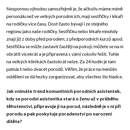
Nespornou výhodou samozřejmě je, že ačkoliv máme méně
personálu než ve velkých porodnicích, mají sestřičky i lékaři
na rodičku více času. Dost často bývají i ze stejného
regionu jako naše rodičky. Sestřičku nebo lékaře mnohdy
znají již z doby před porodem, z předporodních kurzů apod.
Sestřička se může zastavit častěji na pokoji, můžete se na ni
obrátit vícekrát a je připravená s vámi cokoliv řešit. Tohle
na velkých klinikách častokrát nelze. Za 24 hodin je tam
patnáct nebo dvacet porodů. Věřím, že práce na menším
oddělení se dá hezky zorganizovat, aby všechno šlo hladce.
Jak vnímáte trend komunitních porodních asistentek,
kdy se porodní asistentka stará o ženu už v průběhu
těhotenství, připravuje ji na porod, následně je s ní při
porodu a pak poskytuje poradenství po narození
dítěte?