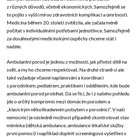
z různých důvodů, včetně ekonomických. Samozřejmě se
to pojilo s vyšší mírou zdravotních komplikací a úmrtnosti.
Medicína během 20. století zvítězila, ale začala méně
počítat s individuálními potřebami jednotlivce. Samozřejmě
za dosáhnutými medicinskými úspěchy chceme stát i
nadále.
Ambulantní porod je jednou z možností, jak přivést dítě na
svět, a my ho chceme respektovat. Na druhé straně si ale
také vyžaduje včasné naplánování a koordinaci
s porodníkem, pediatrem, praktikem i oddělením, kde bude
ambulantní porod probíhat. Dá se říci, že i z našeho pohledu
jde o určitý kompromis mezi domácím porodem a
„klasickým několikadenním pobytem v porodnici“. V naší
nemocnici je následně možnost případně zkontrolovat stav
miminka (dětská ambulance, ambulance lékařské služby
první pomoci) i například doplnit screeningová vyšetření v