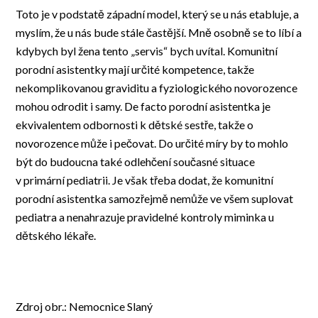
Toto je v podstatě západní model, který se u nás etabluje, a
myslím, že u nás bude stále častější. Mně osobně se to líbí a
kdybych byl žena tento „servis“ bych uvítal. Komunitní
porodní asistentky mají určité kompetence, takže
nekomplikovanou graviditu a fyziologického novorozence
mohou odrodit i samy. De facto porodní asistentka je
ekvivalentem odbornosti k dětské sestře, takže o
novorozence může i pečovat. Do určité míry by to mohlo
být do budoucna také odlehčení současné situace
v primární pediatrii. Je však třeba dodat, že komunitní
porodní asistentka samozřejmě nemůže ve všem suplovat
pediatra a nenahrazuje pravidelné kontroly miminka u
dětského lékaře.
Zdroj obr.: Nemocnice Slaný