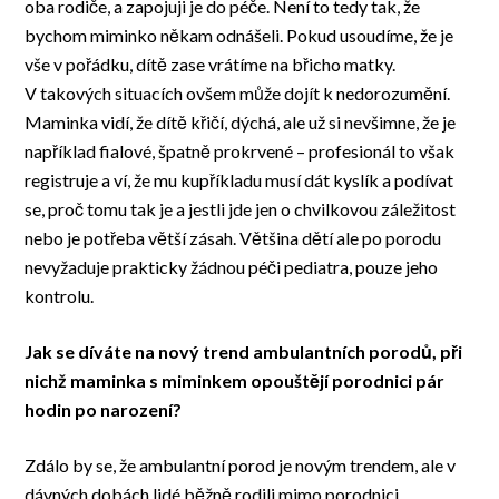
oba rodiče, a zapojuji je do péče. Není to tedy tak, že
bychom miminko někam odnášeli. Pokud usoudíme, že je
vše v pořádku, dítě zase vrátíme na břicho matky.
V takových situacích ovšem může dojít k nedorozumění.
Maminka vidí, že dítě křičí, dýchá, ale už si nevšimne, že je
například fialové, špatně prokrvené – profesionál to však
registruje a ví, že mu kupříkladu musí dát kyslík a podívat
se, proč tomu tak je a jestli jde jen o chvilkovou záležitost
nebo je potřeba větší zásah. Většina dětí ale po porodu
nevyžaduje prakticky žádnou péči pediatra, pouze jeho
kontrolu.
Jak se díváte na nový trend ambulantních porodů, při
nichž maminka s miminkem opouštějí porodnici pár
hodin po narození?
Zdálo by se, že ambulantní porod je novým trendem, ale v
dávných dobách lidé běžně rodili mimo porodnici