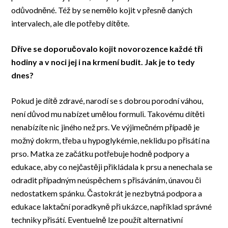
odůvodněné. Též by se nemělo kojit v přesně daných
intervalech, ale dle potřeby dítěte.
Dříve se doporučovalo kojit novorozence každé tři
hodiny a v noci jej i na krmení budit. Jak je to tedy
dnes?
Pokud je dítě zdravé, narodí se s dobrou porodní váhou,
není důvod mu nabízet umělou formuli. Takovému dítěti
nenabízíte nic jiného než prs. Ve výjimečném případě je
možný dokrm, třeba u hypoglykémie, neklidu po přisátí na
prso. Matka ze začátku potřebuje hodně podpory a
edukace, aby co nejčastěji přikládala k prsu a nenechala se
odradit případným neúspěchem s přisáváním, únavou či
nedostatkem spánku. Častokrát je nezbytná podpora a
edukace laktační poradkyně při ukázce, například správné
techniky přisátí. Eventuelně lze použít alternativní