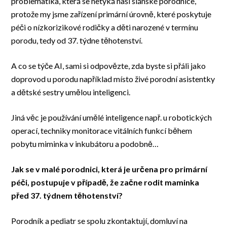
problematika, která se netýká naší slánské porodnice,
protože my jsme zařízení primární úrovně, které poskytuje
péči o nízkorizikové rodičky a děti narozené v termínu
porodu, tedy od 37. týdne těhotenství.
A co se týče AI, sami si odpovězte, zda byste si přáli jako
doprovod u porodu například místo živé porodní asistentky
a dětské sestry umělou inteligenci.
Jiná věc je používání umělé inteligence např. u robotických
operací, techniky monitorace vitálních funkcí během
pobytu miminka v inkubátoru a podobně…
Jak se v malé porodnici, která je určena pro primární
péči, postupuje v případě, že začne rodit maminka
před 37. týdnem těhotenství?
Porodník a pediatr se spolu zkontaktují, domluví na