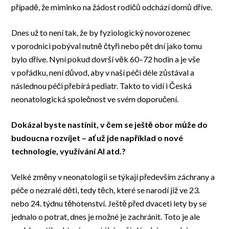
případě, že miminko na žádost rodičů odchází domů dříve.
Dnes už to není tak, že by fyziologický novorozenec
v porodnici pobýval nutně čtyři nebo pět dní jako tomu
bylo dříve. Nyní pokud dovrší věk 60–72 hodin a je vše
v pořádku, není důvod, aby v naší péči déle zůstával a
následnou péči přebírá pediatr. Takto to vidí i Česká
neonatologická společnost ve svém doporučení.
Dokázal byste nastínit, v čem se ještě obor může do
budoucna rozvíjet – ať už jde například o nové
technologie, využívání AI atd.?
Velké změny v neonatologii se týkají především záchrany a
péče o nezralé děti, tedy těch, které se narodí již ve 23.
nebo 24. týdnu těhotenství. Ještě před dvaceti lety by se
jednalo o potrat, dnes je možné je zachránit. Toto je ale