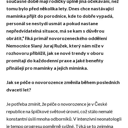
současné době mají rodičky úplně jiná očekávání, než
tomu bylo před několika lety. Dnes chce nastávající
maminka přijít do porodnice, kde to dobře vypadá,
personál se nestydí usmát a pokud nastane
nepředvídatelná situace, má se kam s důvěrou
obrátit,“ říká primář novorozeneckého oddělení
Nemocnice Slaný Juraj Ružek, který nám níže v
rozhovoru přiblížil, jak se nové trendy v oboru
promítají do každodenní praxe a jaké benefity
přinášejí pro maminky a jejich miminka.
Jak se péče o novorozence změnila během posledních
dvaceti let?
Je potřeba zmínit, že péče o novorozence je v České
republice na špičkové světové úrovni, což stálo nemalé
konstantní úsilí mnoha odborníků. V intenzivní neonatologii
je tempo progresu poměrně svižné. Týká se to zejména