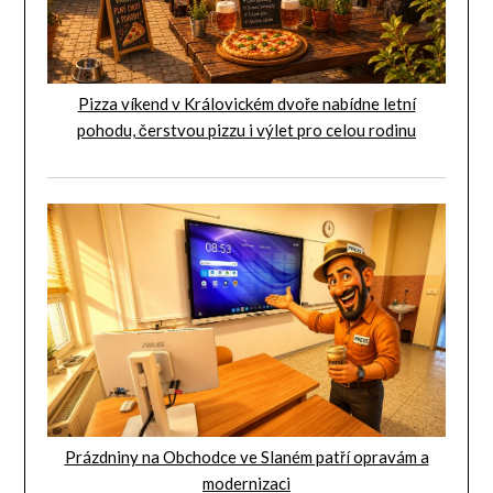
Pizza víkend v Královickém dvoře nabídne letní
pohodu, čerstvou pizzu i výlet pro celou rodinu
Prázdniny na Obchodce ve Slaném patří opravám a
modernizaci