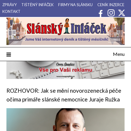
Přejdi
ZPRÁVY
TIŠTĚNÝ INFÁČEK
FIRMY NA SLÁNSKU
CENÍK INZERCE
na
KONTAKT
obsah
Váš internetový deník a tištěný měsíčník pro Slánsko, Kladensko
Slánský Infáček
a Lounsko.
Menu
ROZHOVOR: Jak se mění novorozenecká péče
očima primáře slánské nemocnice Juraje Ružka