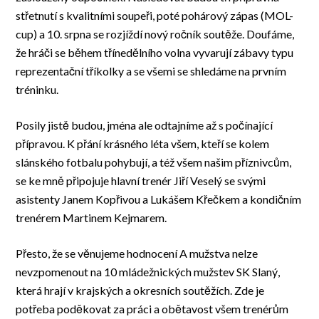
střetnutí s kvalitními soupeři, poté pohárový zápas (MOL-
cup) a 10. srpna se rozjíždí nový ročník soutěže. Doufáme,
že hráči se během třínedělního volna vyvarují zábavy typu
reprezentační tříkolky a se všemi se shledáme na prvním
tréninku.
Posily jistě budou, jména ale odtajníme až s počínající
přípravou. K přání krásného léta všem, kteří se kolem
slánského fotbalu pohybují, a též všem našim příznivcům,
se ke mně připojuje hlavní trenér Jiří Veselý se svými
asistenty Janem Kopřivou a Lukášem Křečkem a kondičním
trenérem Martinem Kejmarem.
Přesto, že se věnujeme hodnocení A mužstva nelze
nevzpomenout na 10 mládežnických mužstev SK Slaný,
která hrají v krajských a okresních soutěžích. Zde je
potřeba poděkovat za práci a obětavost všem trenérům