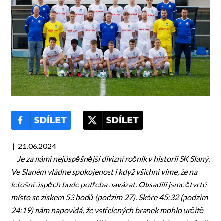
| 21.06.2024
Je za námi nejúspěšnější divizní ročník v historii SK Slaný.
Ve Slaném vládne spokojenost i když všichni víme, že na
letošní úspěch bude potřeba navázat. Obsadili jsme čtvrté
místo se ziskem 53 bodů (podzim 27). Skóre 45:32 (podzim
24:19) nám napovídá, že vstřelených branek mohlo určitě