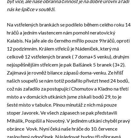
být více, ale naše obranná činnost je na dobré úrovni a řadí
nás ke špičce v soutěži.
Na vstřelených brankách se podílelo během celého roku 14
hráčů a jedním vlastencem nám pomohl neratovický
Kalabis. Na jaře ale do černého mířilo pouze 9 hráčů, oproti
12 podzimním. Králem střelců je Nádeníček, který má
celkově 12 vstřelených branek ( 7 doma+5 venku), druhým
nejúspěšnějším střelcem je pak Balšánek 5 branek (3+2).
Zajímavá je rovněž bilance zápasů doma-venku. Ze hřišť
našich soupeřů se nám totiž podařilo přivézt hned 24 bodů,
což nás zařadilo za postupující Chomutov a Kladno na třetí
místo a v domácích utkáních jsme získali bodů 29, to je
šesté místo v tabulce. Plnou minutáž z nich má pouze
stoper Javorek. Ve všech zápasech se pak představili
Mihálik, Pospíšil a Novotný. V jediném utkání chyběl pravý
obránce Vovk. Nyní čeká naše hráče do 10. července
zasloužený odpočinek. Následovat budou tři přípravná