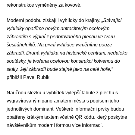
rekonstrukce vyměněny za kovové.
Moderní podobu získají i vyhlídky do krajiny.
„Stávající
vyhlídky opatříme novým antracitovým ocelovým
zábradlím s výplní z perforovaného plechu ve tvaru
šestiúhelníků. Na první vyhlídce vyměníme pouze
zábradlí. Druhá vyhlídka na historické centrum, nedaleko
soutěsky, je tvořena ocelovou konstrukcí kotvenou do
skály. Její zábradlí bude stejné jako na celé hoře,“
přiblížil Pavel Rubík.
Naučnou stezku u vyhlídek vylepší tabule z plechu s
vygravírovaným panoramatem města s popisem jeho
jednotlivých dominant. Veškeré informační prvky budou
opatřeny krátkým textem včetně QR kódu, který poskytne
návštěvníkům moderní formou více informací.