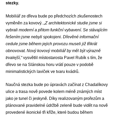
stezky.
Mobiliář ze dřeva bude po předchozích zkušenostech
vyměněn za kovový.
„Z architektonické studie jsme si
vybrali moderní a přitom funkční vybavení. Se stávajícím
řešením jsme nebyli spokojeni. Dřevěné informační
cedule jsme během jejich provozu museli již třikrát
obnovovat. Nový kovový mobiliář by měl být výrazně
trvalejší,“
vysvětlil místostarosta Pavel Rubík s tím, že
dřevo se na Slánskou horu vrátí pouze v podobě
minimalistických laviček ve tvaru kvádrů.
Naučná stezka bude po úpravách začínat z Chadalíkovy
ulice a trasa nově povede kolem méně známých míst
jako je tunel či jeskyně. Díky realizovaným prořezům a
plánované pravidelné údržbě zeleně bude vidět na nově
provedené ikonické tři kříže, které budou během