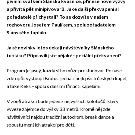
pivním svátkem Slánská kvasnice, přinese nové výzvy
a přivítá pět minipivovarů. Jaké další překvapení si
pořadatelé přichystali? To se dozvíte v našem
rozhovoru Josefem Paulíkem, spolupořadatelem
Slánského tupláku.
Jaké novinky letos čekají návštěvníky Slánského
tupláku? Připravili jste nějaké speciální překvapení?
Program je jasný, každý si ho může prostudovat. Po čase
zde opět vystoupí Brutus, jedna z nejlepších českých kapel,
a také Keks – spolu s dalšími třinácti kapelami.
V zóně atrakcí bude jeden z nejvyšších kolotočů, který
vyveze zájemce do výšky 33 metrů. Kromě něj zde
návštěvníci najdou tradiční autodrom, break dance a
spoustu menších atrakcí pro děti.