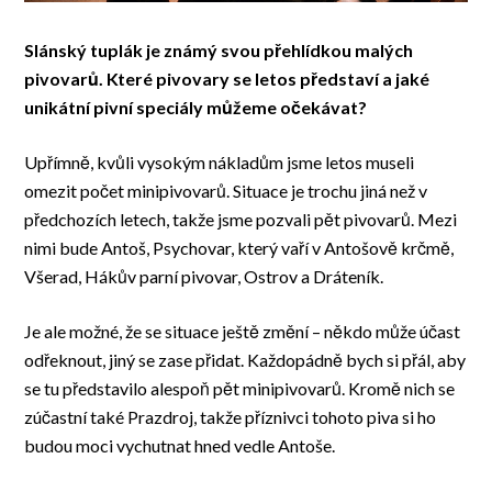
Slánský tuplák je známý svou přehlídkou malých
pivovarů. Které pivovary se letos představí a jaké
unikátní pivní speciály můžeme očekávat?
Upřímně, kvůli vysokým nákladům jsme letos museli
omezit počet minipivovarů. Situace je trochu jiná než v
předchozích letech, takže jsme pozvali pět pivovarů. Mezi
nimi bude Antoš, Psychovar, který vaří v Antošově krčmě,
Všerad, Hákův parní pivovar, Ostrov a Dráteník.
Je ale možné, že se situace ještě změní – někdo může účast
odřeknout, jiný se zase přidat. Každopádně bych si přál, aby
se tu představilo alespoň pět minipivovarů. Kromě nich se
zúčastní také Prazdroj, takže příznivci tohoto piva si ho
budou moci vychutnat hned vedle Antoše.