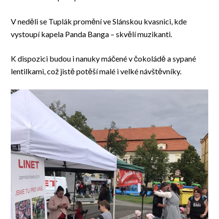
V neděli se Tuplák promění ve Slánskou kvasnici, kde
vystoupí kapela Panda Banga – skvělí muzikanti.
K dispozici budou i nanuky máčené v čokoládě a sypané
lentilkami, což jistě potěší malé i velké návštěvníky.