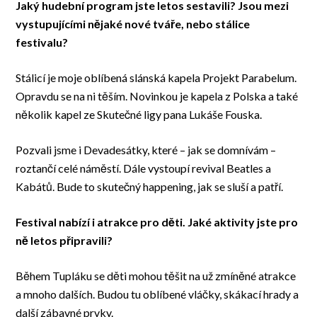
Jaký hudební program jste letos sestavili? Jsou mezi
vystupujícími nějaké nové tváře, nebo stálice
festivalu?
Stálicí je moje oblíbená slánská kapela Projekt Parabelum.
Opravdu se na ni těším. Novinkou je kapela z Polska a také
několik kapel ze Skutečné ligy pana Lukáše Fouska.
Pozvali jsme i Devadesátky, které – jak se domnívám –
roztančí celé náměstí. Dále vystoupí revival Beatles a
Kabátů. Bude to skutečný happening, jak se sluší a patří.
Festival nabízí i atrakce pro děti. Jaké aktivity jste pro
ně letos připravili?
Během Tupláku se děti mohou těšit na už zmíněné atrakce
a mnoho dalších. Budou tu oblíbené vláčky, skákací hrady a
další zábavné prvky.