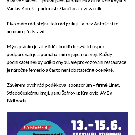
piva ve Slaném. Opravil jsem Modletický dům, kde kdysi žil
Václav Antoš – purkmistr Slaného a pivovarník.
Pivo mám rád, stejně tak rád griluji – a bez Antoše si to
neumím představit.
Mým přáním je, aby lidé chodili do svých hospod,
podporovali je a pomáhali jim v jejich rozvoji. Každý
podnikatel někdy udělá chybu, ale provozování restaurace
je náročné řemeslo a často není dostatečně oceněné.
Závěrem bych rád poděkoval sponzorům – firmě Linet,
Středočeskému kraji, panu Šofrovi z Kralovic, AVE a
Bidfoodu.