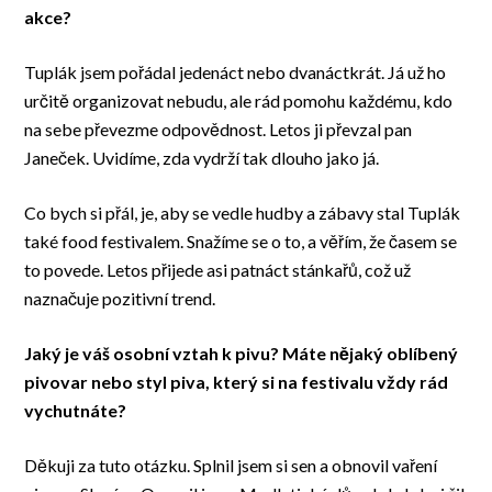
akce?
Tuplák jsem pořádal jedenáct nebo dvanáctkrát. Já už ho
určitě organizovat nebudu, ale rád pomohu každému, kdo
na sebe převezme odpovědnost. Letos ji převzal pan
Janeček. Uvidíme, zda vydrží tak dlouho jako já.
Co bych si přál, je, aby se vedle hudby a zábavy stal Tuplák
také food festivalem. Snažíme se o to, a věřím, že časem se
to povede. Letos přijede asi patnáct stánkařů, což už
naznačuje pozitivní trend.
Jaký je váš osobní vztah k pivu? Máte nějaký oblíbený
pivovar nebo styl piva, který si na festivalu vždy rád
vychutnáte?
Děkuji za tuto otázku. Splnil jsem si sen a obnovil vaření