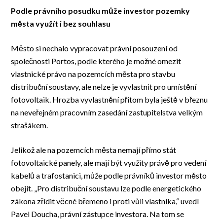
Podle právního posudku může investor pozemky
města využít i bez souhlasu
Město si nechalo vypracovat právní posouzení od
společnosti Portos, podle kterého je možné omezit
vlastnické právo na pozemcích města pro stavbu
distribuční soustavy, ale nelze je vyvlastnit pro umístění
fotovoltaik. Hrozba vyvlastnění přitom byla ještě v březnu
na neveřejném pracovním zasedání zastupitelstva velkým
strašákem.
Jelikož ale na pozemcích města nemají přímo stát
fotovoltaické panely, ale mají být využity právě pro vedení
kabelů a trafostanici, může podle právníků investor město
obejít. „Pro distribuční soustavu lze podle energetického
zákona zřídit věcné břemeno i proti vůli vlastníka,“ uvedl
Pavel Doucha, právní zástupce investora. Na tom se