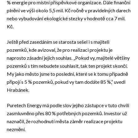
% energie pro místní příspěvkové organizace. Dále finanční
plnění ve výši okolo 5,5 mil. Kč ročně v pravidelných darech
nebo vybudování ekologické stezky v hodnotě cca 7 mil.
Kč.
Ještě před zasedáním se starosta sešel i s majiteli
pozemků, kde avizoval, že pro realizaci projektu je
naprosto zásadní jejich souhlas. „Pokud vy, majitelé většiny
pozemků s tím nebudete souhlasit, tak ten projekt skončí.
My jako město jsme to poslední, které se k tomu případně
připojí s 5 % pozemků, pokud vy tam dodáte 85 %,“ uvedl
Hrabánek.
Puretech Energy má podle slov jejího zástupce v tuto chvíli
zasmluvněno přes 80 % potřebných pozemků. Investor už
naznačil, že rozhodnutí města záměr realizace projektu
nezmění.