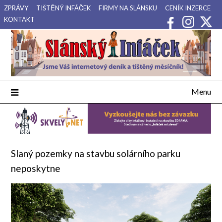
Přejdi
ZPRÁVY
TIŠTĚNÝ INFÁČEK
FIRMY NA SLÁNSKU
CENÍK INZERCE
na
KONTAKT
obsah
Váš internetový deník a tištěný měsíčník pro Slánsko, Kladensko
Slánský Infáček
a Lounsko.
Menu
Slaný pozemky na stavbu solárního parku
neposkytne