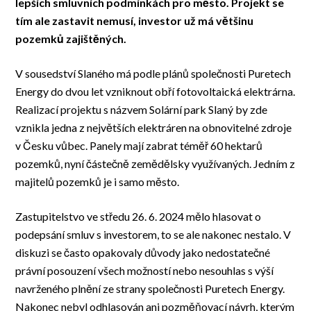
lepších smluvních podmínkách pro město. Projekt se
tím ale zastavit nemusí, investor už má většinu
pozemků zajištěných.
V sousedství Slaného má podle plánů společnosti Puretech
Energy do dvou let vzniknout obří fotovoltaická elektrárna.
Realizací projektu s názvem Solární park Slaný by zde
vznikla jedna z největších elektráren na obnovitelné zdroje
v Česku vůbec. Panely mají zabrat téměř 60 hektarů
pozemků, nyní částečně zemědělsky využívaných. Jedním z
majitelů pozemků je i samo město.
Zastupitelstvo ve středu 26. 6. 2024 mělo hlasovat o
podepsání smluv s investorem, to se ale nakonec nestalo. V
diskuzi se často opakovaly důvody jako nedostatečné
právní posouzení všech možností nebo nesouhlas s výší
navrženého plnění ze strany společnosti Puretech Energy.
Nakonec nebyl odhlasován ani pozměňovací návrh, kterým