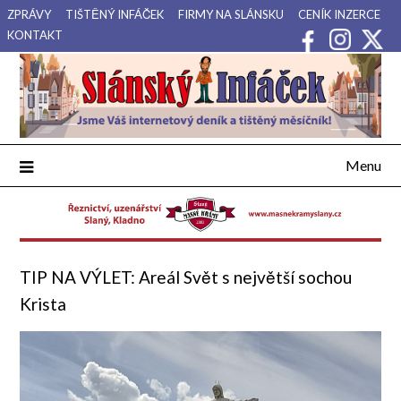
Přejdi
ZPRÁVY
TIŠTĚNÝ INFÁČEK
FIRMY NA SLÁNSKU
CENÍK INZERCE
na
KONTAKT
obsah
Váš internetový deník a tištěný měsíčník pro Slánsko, Kladensko
Slánský Infáček
a Lounsko.
Menu
TIP NA VÝLET: Areál Svět s největší sochou
Krista