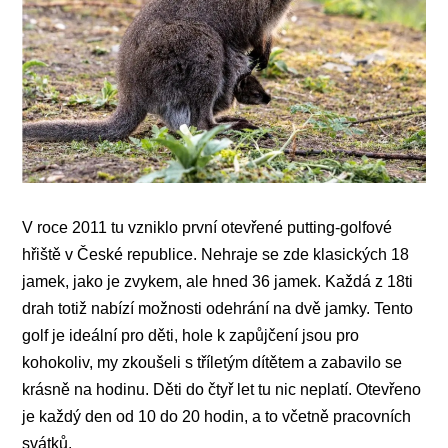
V roce 2011 tu vzniklo první otevřené putting-golfové
hřiště v České republice. Nehraje se zde klasických 18
jamek, jako je zvykem, ale hned 36 jamek. Každá z 18ti
drah totiž nabízí možnosti odehrání na dvě jamky. Tento
golf je ideální pro děti, hole k zapůjčení jsou pro
kohokoliv, my zkoušeli s tříletým dítětem a zabavilo se
krásně na hodinu. Děti do čtyř let tu nic neplatí. Otevřeno
je každý den od 10 do 20 hodin, a to včetně pracovních
svátků.