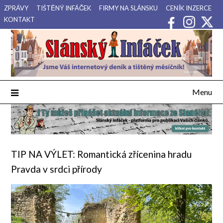
Přejdi
ZPRÁVY
TIŠTĚNÝ INFÁČEK
FIRMY NA SLÁNSKU
CENÍK INZERCE
na
KONTAKT
obsah
Váš internetový deník a tištěný měsíčník pro Slánsko, Kladensko
Slánský Infáček
a Lounsko.
Menu
TIP NA VÝLET: Romantická zřícenina hradu
Pravda v srdci přírody