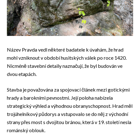
Název Pravda vedl některé badatele k úvahám, že hrad
mohl vzniknout v období husitských válek po roce 1420.
Nicméně stavební detaily naznačují, že byl budován ve
dvou etapách.
Stavba je považována za spojovací článek mezi gotickými
hrady a barokními pevnostmi. Její poloha nabízela
strategický výhled a výhodnou obranyschopnost. Hrad měl
trojúhelníkový půdorys a vstupovalo se do něj z východní
strany přes most s dvojitou bránou, která v 19. století nesla
románský oblouk.