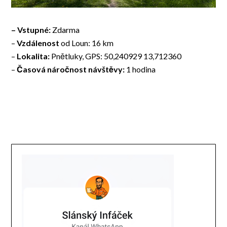
– Vstupné:
Zdarma
–
Vzdálenost
od Loun: 16 km
–
Lokalita:
Pnětluky, GPS: 50,240929 13,712360
–
Časová náročnost návštěvy:
1 hodina