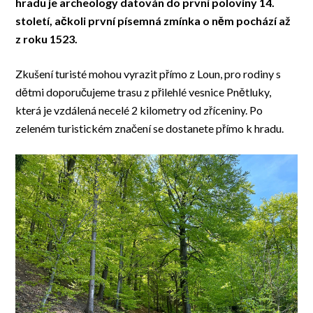
hradu je archeology datován do první poloviny 14.
století, ačkoli první písemná zmínka o něm pochází až
z roku 1523.
Zkušení turisté mohou vyrazit přímo z Loun, pro rodiny s
dětmi doporučujeme trasu z přilehlé vesnice Pnětluky,
která je vzdálená necelé 2 kilometry od zříceniny. Po
zeleném turistickém značení se dostanete přímo k hradu.