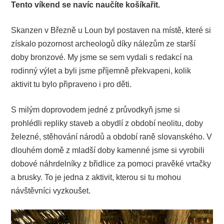
Tento víkend se navíc naučíte košíkařit.
Skanzen v Březně u Loun byl postaven na místě, které si
získalo pozornost archeologů díky nálezům ze starší
doby bronzové. My jsme se sem vydali s redakcí na
rodinný výlet a byli jsme příjemně překvapeni, kolik
aktivit tu bylo připraveno i pro děti.
S milým doprovodem jedné z průvodkyň jsme si
prohlédli repliky staveb a obydlí z období neolitu, doby
železné, stěhování národů a období raně slovanského. V
dlouhém domě z mladší doby kamenné jsme si vyrobili
dobové náhrdelníky z břidlice za pomoci pravěké vrtačky
a brusky. To je jedna z aktivit, kterou si tu mohou
návštěvníci vyzkoušet.