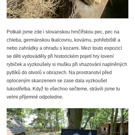
Potkali jsme zde i slovanskou hrnčířskou pec, pec na
chleba, germánskou tkalcovnu, kovárnu, pohřebiště a
nebo zahrádky a ohradu s kozami. Mezi touto expozicí
se děti vydováděly při historickém pojetí hry lovení
rybiček a vyzkoušely si mušku při vhazování naplněných
pytlíků do otvorů v obrazech. Na prostranství před
oploceným skanzenem se zase dala vyzkoušet
lukostřelba. Když to všechno sečteme, strávili jsme tu
velmi příjemné odpoledne.