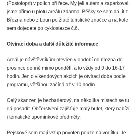
(Postoloprt) v polích při řece. My jeli autem a zaparkovali
jsme přímo u plotu areálu zdarma. Pěšky se sem dá jít z
Března nebo z Loun po žluté turistické značce a na kole
sem dojedete po cyklostezce č.6.
Otvírací doba a další důležité informace
Areál je návštěvníkům otevřen v období od března do
prosince denně mimo pondělí, a to vždy od 9 do 16-17
hodin. Jen o víkendových akcích je otvírací doba podle
programu, většinou začíná až v 10 hodin.
Celý skanzen je bezbariérový, na několika místech se tu
dá posadit. Občerstvení zajišťuje malý bufet, který nabízí
i tematické upomínkové předměty.
Pejskové sem mají vstup povolen pouze na vodítku. Je