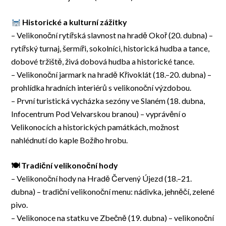
Historické a kulturní zážitky
– Velikonoční rytířská slavnost na hradě Okoř (20. dubna) –
rytířský turnaj, šermíři, sokolníci, historická hudba a tance,
dobové tržiště, živá dobová hudba a historické tance.
– Velikonoční jarmark na hradě Křivoklát (18.–20. dubna) –
prohlídka hradních interiérů s velikonoční výzdobou.
– První turistická vycházka sezóny ve Slaném (18. dubna,
Infocentrum Pod Velvarskou branou) – vyprávění o
Velikonocích a historických památkách, možnost
nahlédnutí do kaple Božího hrobu.
🍽 Tradiční velikonoční hody
– Velikonoční hody na Hradě Červený Újezd (18.–21.
dubna) – tradiční velikonoční menu: nádivka, jehněčí, zelené
pivo.
– Velikonoce na statku ve Zbečně (19. dubna) – velikonoční