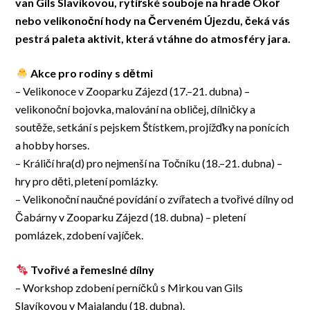
van Gils Slavíkovou, rytířské souboje na hradě Okoř
nebo velikonoční hody na Červeném Újezdu, čeká vás
pestrá paleta aktivit, která vtáhne do atmosféry jara.
Akce pro rodiny s dětmi
– Velikonoce v Zooparku Zájezd (17.–21. dubna) –
velikonoční bojovka, malování na obličej, dílničky a
soutěže, setkání s pejskem Štístkem, projížďky na ponících
a hobby horses.
– Králičí hra(d) pro nejmenší na Točníku (18.–21. dubna) –
hry pro děti, pletení pomlázky.
– Velikonoční naučné povídání o zvířatech a tvořivé dílny od
Čabárny v Zooparku Zájezd (18. dubna) – pletení
pomlázek, zdobení vajíček.
Tvořivé a řemeslné dílny
– Workshop zdobení perníčků s Mirkou van Gils
Slavíkovou v Majalandu (18. dubna).