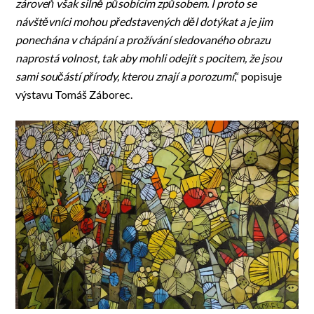
zároveň však silně působícím způsobem. I proto se
návštěvníci mohou představených děl dotýkat a je jim
ponechána v chápání a prožívání sledovaného obrazu
naprostá volnost, tak aby mohli odejít s pocitem, že jsou
sami součástí přírody, kterou znají a porozumí
,“ popisuje
výstavu Tomáš Záborec.