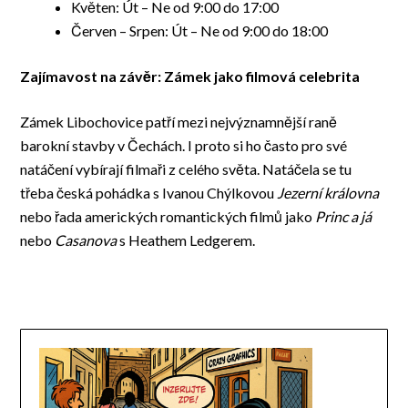
Květen: Út – Ne od 9:00 do 17:00
Červen – Srpen: Út – Ne od 9:00 do 18:00
Zajímavost na závěr: Zámek jako filmová celebrita
Zámek Libochovice patří mezi nejvýznamnější raně
barokní stavby v Čechách. I proto si ho často pro své
natáčení vybírají filmaři z celého světa. Natáčela se tu
třeba česká pohádka s Ivanou Chýlkovou
Jezerní královna
nebo řada amerických romantických filmů jako
Princ a já
nebo
Casanova
s Heathem Ledgerem.