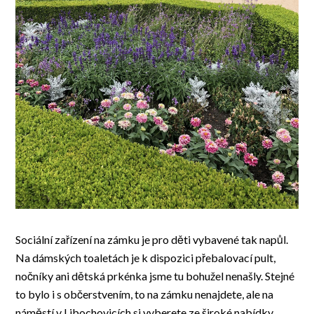
Sociální zařízení na zámku je pro děti vybavené tak napůl.
Na dámských toaletách je k dispozici přebalovací pult,
nočníky ani dětská prkénka jsme tu bohužel nenašly. Stejné
to bylo i s občerstvením, to na zámku nenajdete, ale na
náměstí v Libochovicích si vyberete ze široké nabídky