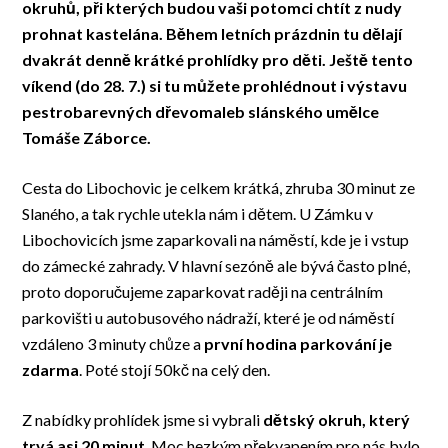
okruhů, při kterých budou vaši potomci chtít z nudy
prohnat kastelána. Během letních prázdnin tu dělají
dvakrát denně krátké prohlídky pro děti. Ještě tento
víkend (do 28. 7.) si tu můžete prohlédnout i výstavu
pestrobarevných dřevomaleb slánského umělce
Tomáše Záborce.
Cesta do Libochovic je celkem krátká, zhruba 30 minut ze
Slaného, a tak rychle utekla nám i dětem. U Zámku v
Libochovicích jsme zaparkovali na náměstí, kde je i vstup
do zámecké zahrady. V hlavní sezóně ale bývá často plné,
proto doporučujeme zaparkovat raději na centrálním
parkovišti u autobusového nádraží, které je od náměstí
vzdáleno 3 minuty chůze a
první hodina parkování je
zdarma
. Poté stojí 50kč na celý den.
Z nabídky prohlídek jsme si vybrali
dětský okruh, který
trvá asi 20 minut
. Moc hezkým překvapením pro nás bylo,