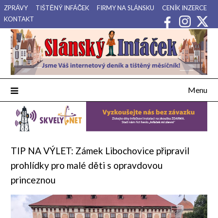
Přejdi
ZPRÁVY
TIŠTĚNÝ INFÁČEK
FIRMY NA SLÁNSKU
CENÍK INZERCE
na
KONTAKT
obsah
Váš internetový deník a tištěný měsíčník pro Slánsko, Kladensko
Slánský Infáček
a Lounsko.
Menu
TIP NA VÝLET: Zámek Libochovice připravil
prohlídky pro malé děti s opravdovou
princeznou