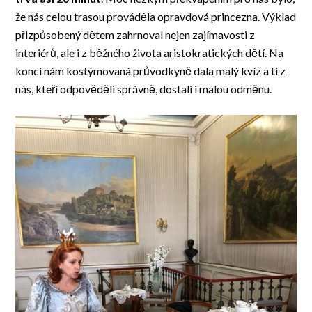
že nás celou trasou prováděla opravdová princezna. Výklad
přizpůsobený dětem zahrnoval nejen zajímavosti z
interiérů, ale i z běžného života aristokratických dětí. Na
konci nám kostýmovaná průvodkyně dala malý kvíz a ti z
nás, kteří odpověděli správně, dostali i malou odměnu.