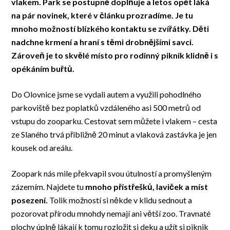
vlakem. Park se postupně doplňuje a letos opět láká
na pár novinek, které v článku prozradíme. Je tu
mnoho možností blízkého kontaktu se zvířátky. Děti
nadchne krmení a hraní s těmi drobnějšími savci.
Zároveň je to skvělé místo pro rodinný piknik klidně i s
opékáním buřtů.
Do Olovnice jsme se vydali autem a využili pohodlného
parkoviště bez poplatků vzdáleného asi 500 metrů od
vstupu do zooparku. Cestovat sem můžete i vlakem – cesta
ze Slaného trvá přibližně 20 minut a vlaková zastávka je jen
kousek od areálu.
Zoopark nás mile překvapil svou útulností a promyšleným
zázemím. Najdete tu
mnoho přístřešků, laviček a míst
posezení.
Tolik možností si někde v klidu sednout a
pozorovat přírodu mnohdy nemají ani větší zoo. Travnaté
plochy úplně lákají k tomu rozložit si deku a užít si piknik