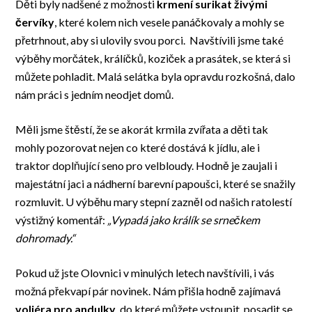
Děti byly nadšené z možnosti
krmení surikat živými
červíky
, které kolem nich vesele panáčkovaly a mohly se
přetrhnout, aby si ulovily svou porci. Navštívili jsme také
výběhy morčátek, králíčků, koziček a prasátek, se která si
můžete pohladit. Malá selátka byla opravdu rozkošná, dalo
nám práci s jedním neodjet domů.
Měli jsme štěstí, že se akorát krmila zvířata a děti tak
mohly pozorovat nejen co které dostává k jídlu, ale i
traktor doplňující seno pro velbloudy. Hodně je zaujali i
majestátní jaci a nádherní barevní papoušci, které se snažily
rozmluvit. U výběhu mary stepní zazněl od našich ratolestí
výstižný komentář:
„Vypadá jako králík se srnečkem
dohromady.“
Pokud už jste Olovnici v minulých letech navštívili, i vás
možná překvapí pár novinek. Nám přišla hodně zajímavá
voliéra pro andulky
, do které můžete vstoupit, posadit se