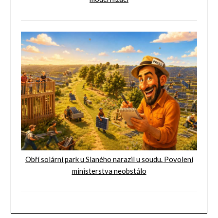
Obří solární park u Slaného narazil u soudu. Povolení
ministerstva neobstálo