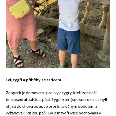
Lvi, tygři a příběhy se srdcem
Zoopark je domovem i pro lvy a tygry, kteří zde našli
bezpečné útočiště a péči. Tygři, kteří jsou sourozenci, byli
přijati do chovu poté, co prošli náročným obdobím a
vyžadovali lidskou péči. Lví pár tvoří lvice odchovaná v