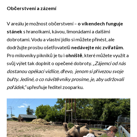
Občerstvení a zázemí
V areálu je možnost občerstvení –
o víkendech funguje
stánek
s hranolkami, kávou, limonádami a dalšími
dobrotami. Vodu a vlastní jídlo si můžete přinést, ale
dodržujte prosbu ošetřovatelů
nedávejte nic zvířatům
.
Pro milovníky pikniků je tu i
ohniště
, které můžete využít a
svůj výlet tak doplnit o opečené dobroty.
„Zájemci od nás
dostanou opékací vidlice, dřevo, jenom si přivezou svoje
buřty. Jediné, o co návštěvníky prosíme, je, aby udržovali
pořádek,“
upřesňuje ředitel zooparku.