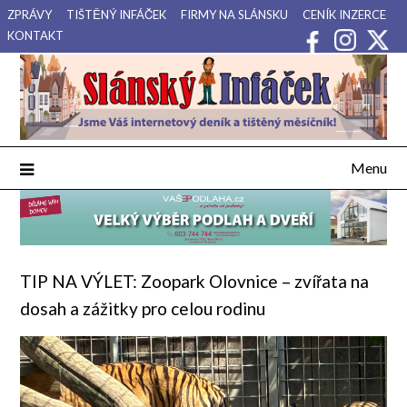
Přejdi
ZPRÁVY
TIŠTĚNÝ INFÁČEK
FIRMY NA SLÁNSKU
CENÍK INZERCE
na
KONTAKT
obsah
Váš internetový deník a tištěný měsíčník pro Slánsko, Kladensko
Slánský Infáček
a Lounsko.
Menu
TIP NA VÝLET: Zoopark Olovnice – zvířata na
dosah a zážitky pro celou rodinu