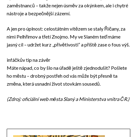
zaměstnanců – takže nejen úsměv za okýnkem, ale i chytré
nástroje a bezpečnější zázemí.
A jen pro úplnost: celostátním vítězem se staly Říčany, za
nimi Pelhřimov a třetí Znojmo. My ve Slaném teď máme
jasný cíl – udržet kurz „přívětivosti“ a příště zase o fous výš.
infáčkův tip na závěr
Máte nápad, co by šlo na úřadě ještě zjednodušit? Pošlete
ho městu – drobný postřeh od vás může být přesně ta
změna, která usnadní život stovkám sousedů.
(Zdroj: oficiální web města Slaný a Ministerstva vnitra ČR.)