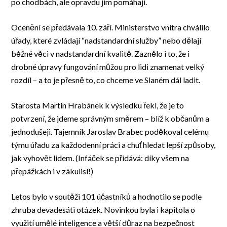
po chodbách, ale opravdu jim pomáhají.
Ocenění se předávala 10. září. Ministerstvo vnitra chválilo
úřady, které zvládají “nadstandardní služby” nebo dělají
běžné věci v nadstandardní kvalitě. Zaznělo i to, že i
drobné úpravy fungování můžou pro lidi znamenat velký
rozdíl – a to je přesně to, co chceme ve Slaném dál ladit.
Starosta Martin Hrabánek k výsledku řekl, že je to
potvrzení, že jdeme správným směrem – blíž k občanům a
jednodušeji. Tajemník Jaroslav Brabec poděkoval celému
týmu úřadu za každodenní práci a chuť hledat lepší způsoby,
jak vyhovět lidem. (Infáček se přidává: díky všem na
přepážkách i v zákulisí!)
Letos bylo v soutěži 101 účastníků a hodnotilo se podle
zhruba devadesáti otázek. Novinkou byla i kapitola o
využití umělé inteligence a větší důraz na bezpečnost