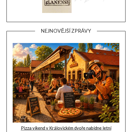
NEJNOVĚJŠÍ ZPRÁVY
Pizza víkend v Královickém dvoře nabídne letní