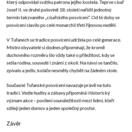
který odpovídal svátku patrona jejího kostela. Teprve císař
Josef II. ve druhé polovině 18. století nařídil jednotný
termín takzvaného „císařského posvícení“. Od té doby se
posvícení slavilo po celé monarchii třetí říjnovou neděli.
V Tuřanech se tradice posvícení udržela po celé generace.
Místní obyvatelé si dodnes připomínají, že kromě
duchovního rozměru šlo vždy také o příležitost, kdy se
sešla rodina, sousedé i známí z okolí. Na návsi se tančilo,
zpívalo a jedlo, koláče nesměly chybět na žádném stole.
Současné Tuřanské posvícení navazuje právě na tuto
tradici. Vedle hudby a zábavy připomíná i historický
význam akce – posílení sounáležitosti mezi lidmi, kteří
sdílejí jeden domov a jeden společný prostor.
Závěr