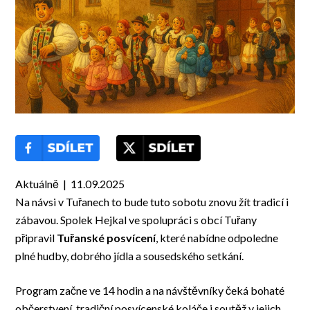
Aktuálně | 11.09.2025
Na návsi v Tuřanech to bude tuto sobotu znovu žít tradicí i
zábavou. Spolek Hejkal ve spolupráci s obcí Tuřany
připravil
Tuřanské posvícení
, které nabídne odpoledne
plné hudby, dobrého jídla a sousedského setkání.
Program začne ve 14 hodin a na návštěvníky čeká bohaté
občerstvení, tradiční posvícenské koláče i soutěž v jejich