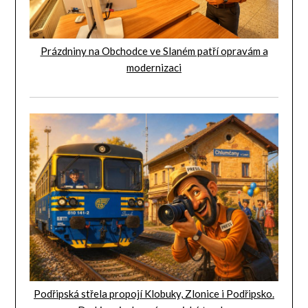
Prázdniny na Obchodce ve Slaném patří opravám a
modernizaci
Podřipská střela propojí Klobuky, Zlonice i Podřipsko.