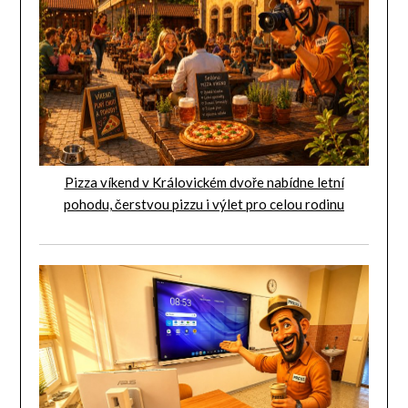
Pizza víkend v Královickém dvoře nabídne letní
pohodu, čerstvou pizzu i výlet pro celou rodinu