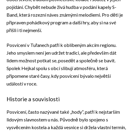
pojídání. Chybět nebude živá hudba v podání kapely S-
Band, která rozezní náves známými melodiemi. Pro děti je
připraven pohádkový program a další hry, aby si na své
přišli i ti nejmenší.
Posvícení v Tuřanech patří k oblíbeným akcím regionu.
Jeho smyslem není jen udržet tradici, ale především dát
lidem možnost potkat se, posedět a společně se bavit.
Spolek Hejkal spolu s obcí slibují atmosféru, která
připomene staré časy, kdy posvícení bývalo největší
událostí v roce.
Historie a souvislosti
Posvícení, často nazývané také „hody“, patří k nejstarším
lidovým slavnostem u nás. Původně bylo spojeno s
vysvěcením kostela a každá vesnice si držela vlastní termín,