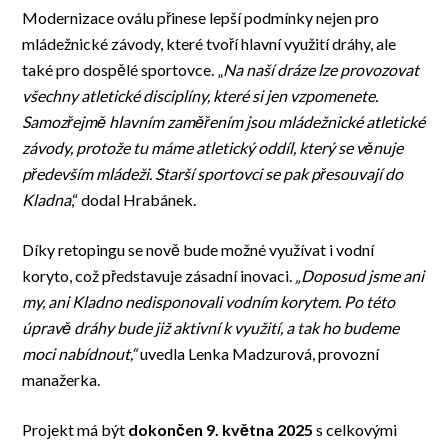
Modernizace oválu přinese lepší podmínky nejen pro
mládežnické závody, které tvoří hlavní využití dráhy, ale
také pro dospělé sportovce. „
Na naší dráze lze provozovat
všechny atletické disciplíny, které si jen vzpomenete.
Samozřejmě hlavním zaměřením jsou mládežnické atletické
závody, protože tu máme atletický oddíl, který se věnuje
především mládeži. Starší sportovci se pak přesouvají do
Kladna
,“ dodal Hrabánek.
Díky retopingu se nově bude možné využívat i vodní
koryto, což představuje zásadní inovaci.
„Doposud jsme ani
my, ani Kladno nedisponovali vodním korytem. Po této
úpravě dráhy bude již aktivní k využití, a tak ho budeme
moci nabídnout,“
uvedla Lenka Madzurová, provozní
manažerka.
Projekt má být
dokončen 9. května 2025
s celkovými