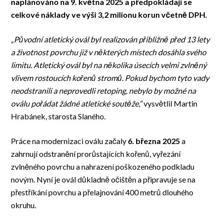
naplánováno na 9. května 2025 a předpokládají se
celkové náklady ve výši 3,2 milionu korun včetně DPH.
„Původní atletický ovál byl realizován přibližně před 13 lety
a životnost povrchu již v některých místech dosáhla svého
limitu. Atletický ovál byl na několika úsecích velmi zvlněný
vlivem rostoucích kořenů stromů. Pokud bychom tyto vady
neodstranili a neprovedli retoping, nebylo by možné na
oválu pořádat žádné atletické soutěže,“
vysvětlil Martin
Hrabánek, starosta Slaného.
Práce na modernizaci oválu začaly
6. března 2025
a
zahrnují odstranění prorůstajících kořenů, vyřezání
zvlněného povrchu a nahrazení poškozeného podkladu
novým. Nyní je ovál důkladně očištěn a připravuje se na
přestříkání povrchu a přelajnování 400 metrů dlouhého
okruhu.