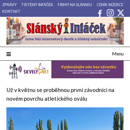
Přejdi
ZPRÁVY
TIŠTĚNÝ INFÁČEK
FIRMY NA SLÁNSKU
CENÍK INZERCE
na
KONTAKT
obsah
Váš internetový deník a tištěný měsíčník pro Slánsko, Kladensko
Slánský Infáček
a Lounsko.
Menu
Už v květnu se proběhnou první závodníci na
novém povrchu atletického oválu