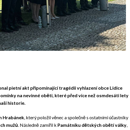
al pietní akt připomínající tragédii vyhlazení obce Lidice
pomínky na nevinné oběti, které před více než osmdesáti lety
aší historie.
n Hrabánek
, který položil věnec a společně s ostatními účastníky
ých mužů
. Následně zamířil k
Památníku dětských obětí války
,