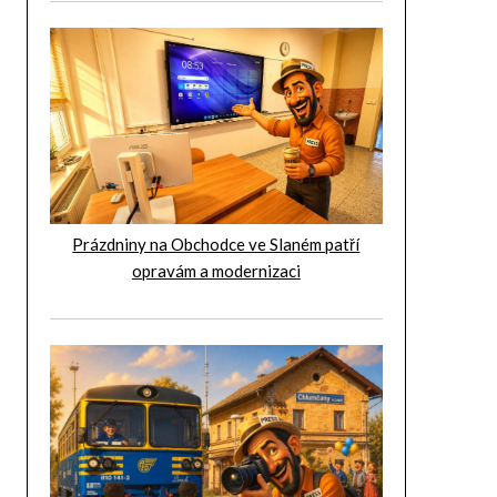
Prázdniny na Obchodce ve Slaném patří
opravám a modernizaci