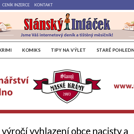
CENÍK INZERCE
KONTAKT
Váš internetový deník a tištěný měsíčník pro Slánsko, Kladensko a Lounsko.
Slánský Infáček
KRIMI
KOMIKS
TIPY NA VÝLET
STARÉ POHLEDN
. výročí vyhlazení obce nacisty a