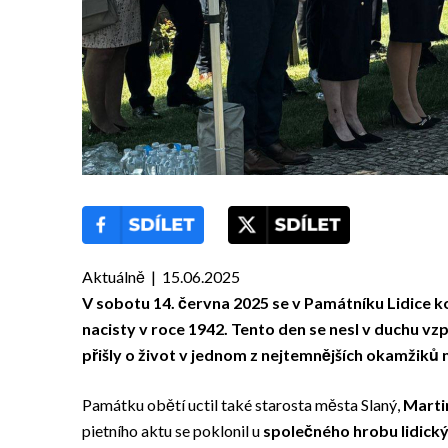
Aktuálně | 15.06.2025
V sobotu 14. června 2025 se v Památníku Lidice kon
nacisty v roce 1942. Tento den se nesl v duchu vz
přišly o život v jednom z nejtemnějších okamžiků n
Památku obětí uctil také starosta města Slaný,
Marti
pietního aktu se poklonil u
společného hrobu lidick