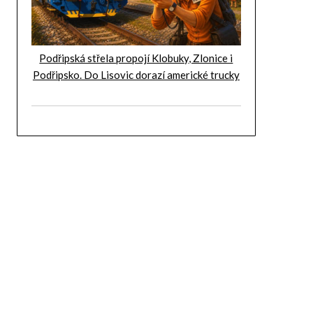
Podřipská střela propojí Klobuky, Zlonice i
Podřipsko. Do Lisovic dorazí americké trucky