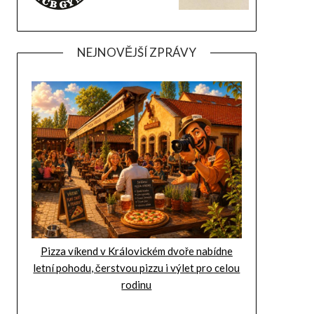
NEJNOVĚJŠÍ ZPRÁVY
Pizza víkend v Královickém dvoře nabídne
letní pohodu, čerstvou pizzu i výlet pro celou
rodinu