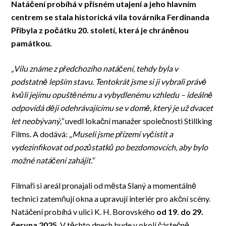
Natáčení probíhá v přísném utajení a jeho hlavním
centrem se stala historická vila továrníka Ferdinanda
Přibyla z počátku 20. století, která je chráněnou
památkou.
„Vilu známe z předchozího natáčení, tehdy byla v
podstatně lepším stavu. Tentokrát jsme si ji vybrali právě
kvůli jejímu opuštěnému a vybydlenému vzhledu – ideálně
odpovídá ději odehrávajícímu se v domě, který je už dvacet
let neobývaný,“
uvedl lokační manažer společnosti Stillking
Films. A dodává:
„Museli jsme přízemí vyčistit a
vydezinfikovat od pozůstatků po bezdomovcích, aby bylo
možné natáčení zahájit.“
Filmaři si areál pronajali od města Slaný a momentálně
technici zatemňují okna a upravují interiér pro akční scény.
Natáčení probíhá v ulici K. H. Borovského
od 19. do 29.
června 2025
. V těchto dnech bude v okolí částečně