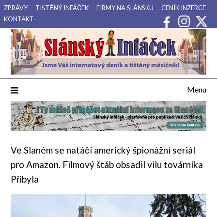
Přejdi
ZPRÁVY
TIŠTĚNÝ INFÁČEK
FIRMY NA SLÁNSKU
CENÍK INZERCE
na
KONTAKT
obsah
Váš internetový deník a tištěný měsíčník pro Slánsko, Kladensko
Slánský Infáček
a Lounsko.
Menu
Ve Slaném se natáčí americký špionážní seriál
pro Amazon. Filmový štáb obsadil vilu továrníka
Přibyla