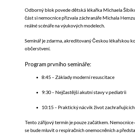
Odborný blok povede dětská lékařka Michaela Šibíkov
část si nemocnice přizvala záchranáře Michala Hemzu z
reálné scénáře na výukových modelech.
Seminář je zdarma, akreditovaný Českou lékařskou komo
občerstvení.
Program prvního semináře:
8:45 – Základy moderní resuscitace
9:30 – Nejčastější akutní stavy v pediatrii
10:15 – Praktický nácvik život zachraňujícíc
Tento zářijový termín je pouze začátkem. Nemocnice c
se bude mluvit o respiračních onemocněních a představ