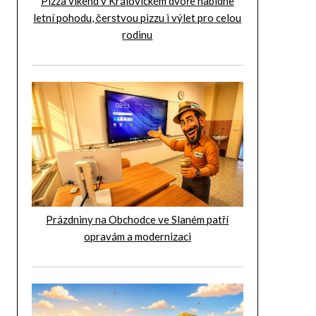
Pizza víkend v Královickém dvoře nabídne
letní pohodu, čerstvou pizzu i výlet pro celou
rodinu
Prázdniny na Obchodce ve Slaném patří
opravám a modernizaci