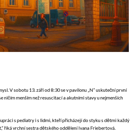
sl. V sobotu 13. září od 8:30 se v pavilonu „N“ uskuteční první
e ničím menším než resuscitací a akutními stavy u nejmenších
áci s pediatry i s lidmi, kteří přicházejí do styku s dětmi každý
“ říká vrchní sestra dětského oddělení Ivana Friebertová.