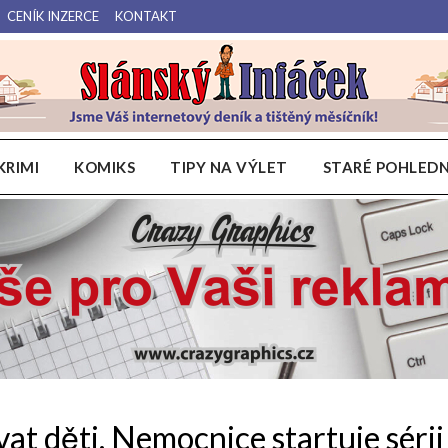
CENÍK INZERCE
KONTAKT
Váš internetový deník a tištěný měsíčník pro Slánsko, Kladensko a Lounsko.
Slánský Infáček
KRIMI
KOMIKS
TIPY NA VÝLET
STARÉ POHLEDN
at děti. Nemocnice startuje sérii