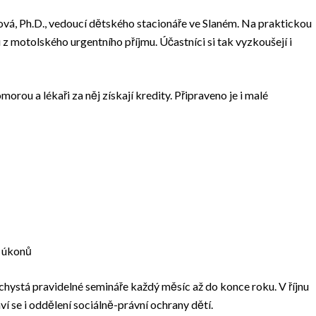
á, Ph.D., vedoucí dětského stacionáře ve Slaném. Na praktickou
 motolského urgentního příjmu. Účastníci si tak vyzkoušejí i
rou a lékaři za něj získají kredity. Připraveno je i malé
h úkonů
hystá pravidelné semináře každý měsíc až do konce roku. V říjnu
í se i oddělení sociálně-právní ochrany dětí.