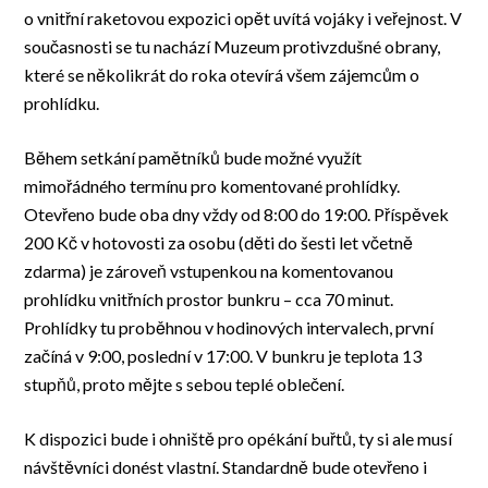
o vnitřní raketovou expozici opět uvítá vojáky i veřejnost. V
současnosti se tu nachází Muzeum protivzdušné obrany,
které se několikrát do roka otevírá všem zájemcům o
prohlídku.
Během setkání pamětníků bude možné využít
mimořádného termínu pro komentované prohlídky.
Otevřeno bude oba dny vždy od 8:00 do 19:00. Příspěvek
200 Kč v hotovosti za osobu (děti do šesti let včetně
zdarma) je zároveň vstupenkou na komentovanou
prohlídku vnitřních prostor bunkru – cca 70 minut.
Prohlídky tu proběhnou v hodinových intervalech, první
začíná v 9:00, poslední v 17:00. V bunkru je teplota 13
stupňů, proto mějte s sebou teplé oblečení.
K dispozici bude i ohniště pro opékání buřtů, ty si ale musí
návštěvníci donést vlastní. Standardně bude otevřeno i