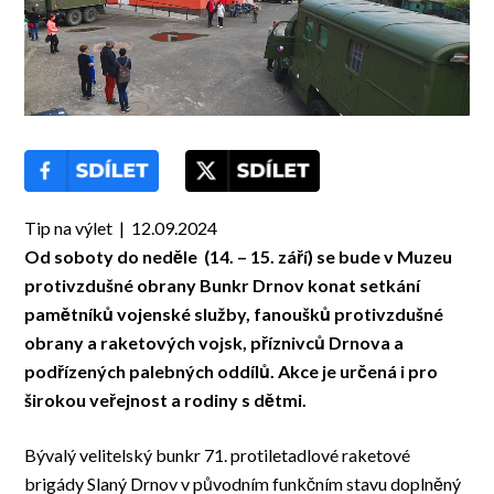
Tip na výlet | 12.09.2024
Od soboty do neděle (14. – 15. září) se bude v Muzeu
protivzdušné obrany Bunkr Drnov konat setkání
pamětníků vojenské služby, fanoušků protivzdušné
obrany a raketových vojsk, příznivců Drnova a
podřízených palebných oddílů. Akce je určená i pro
širokou veřejnost a rodiny s dětmi.
Bývalý velitelský bunkr 71. protiletadlové raketové
brigády Slaný Drnov v původním funkčním stavu doplněný