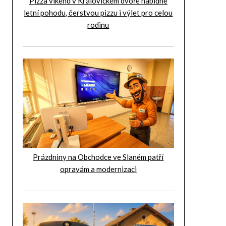
Pizza víkend v Královickém dvoře nabídne
letní pohodu, čerstvou pizzu i výlet pro celou
rodinu
Prázdniny na Obchodce ve Slaném patří
opravám a modernizaci