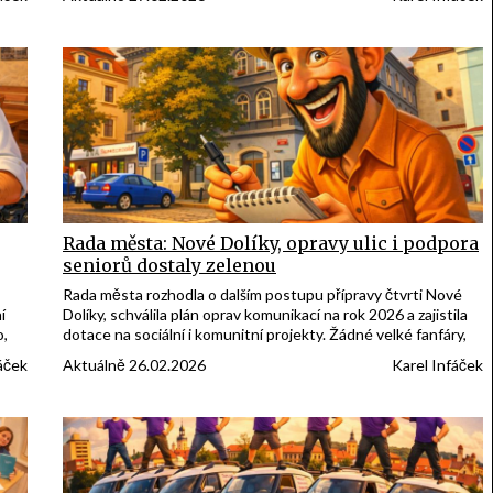
htějí
jednou opravdu budou děti běhat po trávě a sousedi si
zdravit bez křeče.
Rada města: Nové Dolíky, opravy ulic i podpora
seniorů dostaly zelenou
Rada města rozhodla o dalším postupu přípravy čtvrti Nové
í
Dolíky, schválila plán oprav komunikací na rok 2026 a zajistila
o,
dotace na sociální i komunitní projekty. Žádné velké fanfáry,
ale konkrétní kroky, které se postupně propíšou do života ve
áček
Aktuálně 26.02.2026
Karel Infáček
Slaném.