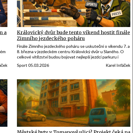
n a
Královický dvůr bude tento víkend hostit finále
Zimního jezdeckého poháru
Finále Zimního jezdeckého poháru se uskuteční o víkendu 7. a
aném
8. března v jezdeckém centru Královický dvůr u Slaného. O
celkové vítězství budou bojovat nejlepší jezdci parkuru i
vozatajských disciplín. Mezi hlavní favority patří loňská
áček
Sport 05.03.2026
Karel Infáček
t T.
šampionka Klára Hlaváčková a úspěšný vozataj Petr Vlašic,
který může v kategorii čtyřspřeží získat titul už potřetí v řadě.
Městské byty v Tomanově ulici? Projekt čeká na