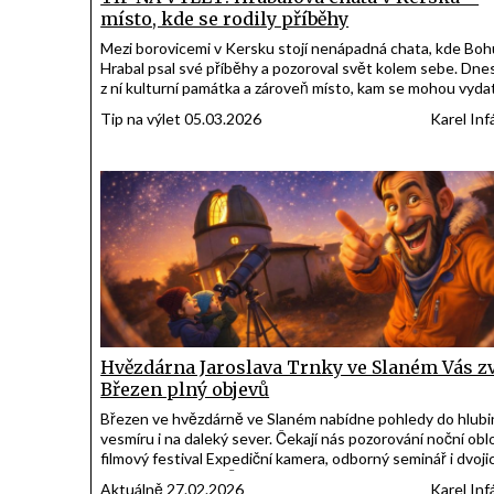
místo, kde se rodily příběhy
Mezi borovicemi v Kersku stojí nenápadná chata, kde Boh
Hrabal psal své příběhy a pozoroval svět kolem sebe. Dnes
z ní kulturní památka a zároveň místo, kam se mohou vyda
návštěvníci, kteří chtějí na chvíli vstoupit do atmosféry je
Tip na výlet 05.03.2026
Karel Inf
literárního světa.
Hvězdárna Jaroslava Trnky ve Slaném Vás zv
Březen plný objevů
Březen ve hvězdárně ve Slaném nabídne pohledy do hlubi
vesmíru i na daleký sever. Čekají nás pozorování noční obl
filmový festival Expediční kamera, odborný seminář i dvoji
přednášek v rámci Česko-slovenského Dne hvězdáren a
Aktuálně 27.02.2026
Karel Inf