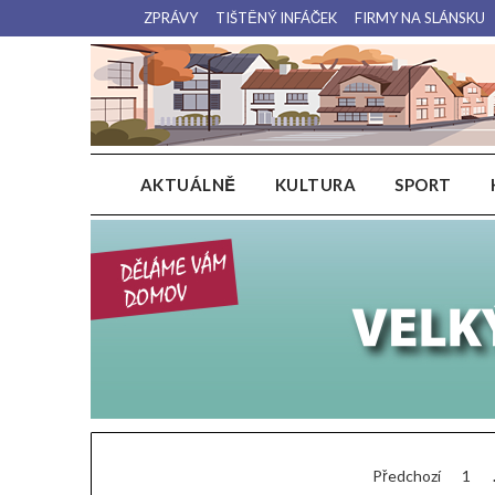
Přejdi
ZPRÁVY
TIŠTĚNÝ INFÁČEK
FIRMY NA SLÁNSKU
na
obsah
AKTUÁLNĚ
KULTURA
SPORT
Zprávy
Stránkován
Předchozí
1