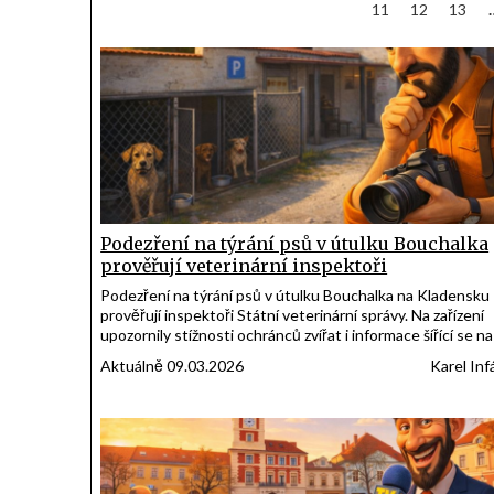
11
12
13
příspěvků
Podezření na týrání psů v útulku Bouchalka
prověřují veterinární inspektoři
Podezření na týrání psů v útulku Bouchalka na Kladensku
prověřují inspektoři Státní veterinární správy. Na zařízení
upozornily stížnosti ochránců zvířat i informace šířící se na
sociálních sítích. Do případu se zapojilo také Ministerstvo
Aktuálně 09.03.2026
Karel Inf
zemědělství a policie.