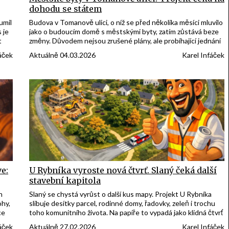
dohodu se státem
umil
Budova v Tomanově ulici, o níž se před několika měsíci mluvilo
 je
jako o budoucím domě s městskými byty, zatím zůstává beze
t
změny. Důvodem nejsou zrušené plány, ale probíhající jednání
ho
mezi městem Slaný a státem o jejím odkupu. Dokud nebude
áček
Aktuálně 04.03.2026
Karel Infáček
převod dokončen, projekt se neposune do další fáze.
e:
U Rybníka vyroste nová čtvrť. Slaný čeká další
stavební kapitola
n
Slaný se chystá vyrůst o další kus mapy. Projekt U Rybníka
ohy,
slibuje desítky parcel, rodinné domy, řadovky, zeleň i trochu
ce
toho komunitního života. Na papíře to vypadá jako klidná čtvrť
snů. Teď půjde o to, jestli zůstane u vizualizací, nebo tam
áček
Aktuálně 27.02.2026
Karel Infáček