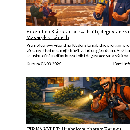
Víkend na Slánsku: burza knih, degustace ví
Masaryk v Lánech
První březnový víkend na Kladensku nabídne program pro
všechny, kteří nechtějí strávit volné dny jen doma. Ve Sl
se uskuteční tradiční burza knih i degustace vín a sýrů na
Kvíci, v Buštěhradu se chystá vernisáž spojená s oslavou
Kultura 06.03.2026
Karel Inf
Mezinárodního dne žen a v Lánech si připomenou osobnos
G. Masaryka. Kulturní a společenské akce se konají také v
Kladně a Unhošti.
TIP NA VÝLET: Hrabalova chata v Kersku –