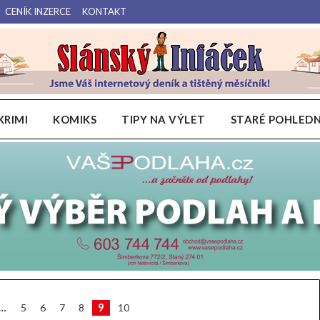
CENÍK INZERCE
KONTAKT
Váš internetový deník a tištěný měsíčník pro Slánsko, Kladensko a Lounsko.
Slánský Infáček
KRIMI
KOMIKS
TIPY NA VÝLET
STARÉ POHLEDN
í
9
…
5
6
7
8
10