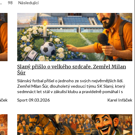
…
98
Následující
Slaný přišlo o velkého srdcaře. Zemřel Milan
Šúr
Slánský fotbal přišel o jednoho ze svých nejvěrnějších lidí.
Zemřel Milan Šúr, dlouholetý vedoucí týmu SK Slaný, který
sedmnáct let stál v zákulisí klubu a pravidelně pomáhal i s
informacemi o slánském fotbale pro čtenáře Slánského
áček
Sport 09.03.2026
Karel Infáček
Infáčka.