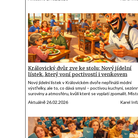
planetárií. Na své si přijdou děti, studenti i dospělí, kteří c
vědět, co se skutečně děje nad jejich hlavami.
Královický dvůr zve ke stolu: Nový jídelní
lístek, který voní poctivostí i venkovem
Nový jídelní lístek v Královickém dvoře nepřináší módní
výstřelky, ale to, co dává smysl – poctivou kuchyni, sezónn
suroviny a atmosféru, kvůli které se vyplatí zpomalit. Míst
kde oběd nekončí posledním soustem, ale pokračuje
Aktuálně 26.02.2026
Karel Inf
procházkou mezi koňmi a sklenkou vína v klidu venkova.