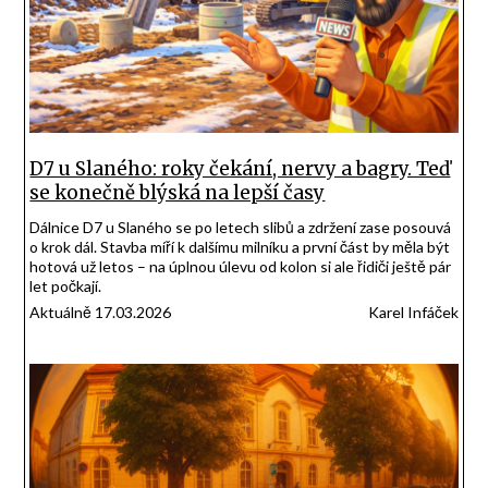
D7 u Slaného: roky čekání, nervy a bagry. Teď
se konečně blýská na lepší časy
Dálnice D7 u Slaného se po letech slibů a zdržení zase posouvá
o krok dál. Stavba míří k dalšímu milníku a první část by měla být
hotová už letos – na úplnou úlevu od kolon si ale řidiči ještě pár
let počkají.
Aktuálně 17.03.2026
Karel Infáček