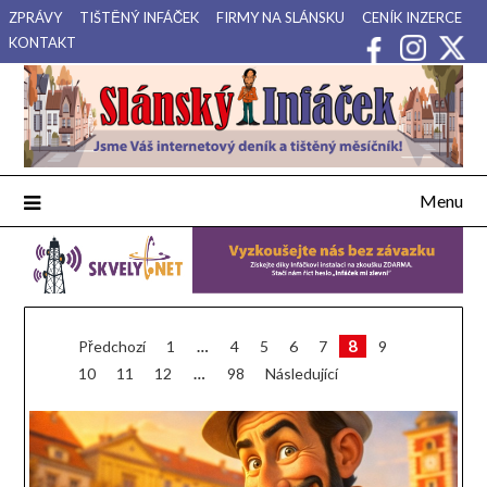
Přejdi
ZPRÁVY
TIŠTĚNÝ INFÁČEK
FIRMY NA SLÁNSKU
CENÍK INZERCE
na
KONTAKT
obsah
Váš internetový deník a tištěný měsíčník pro Slánsko, Kladensko
Slánský Infáček
a Lounsko.
Menu
Zprávy
Stránkování
8
Předchozí
1
…
4
5
6
7
9
10
11
12
…
98
Následující
příspěvků