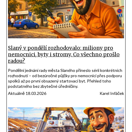
Slaný v pondělí rozhodovalo: miliony pro
nemocnici, byty i stromy. Co všechno prošlo
radou?
Pondělní jednání rady města Slaného přineslo sérii konkrétních
rozhodnutí – od bezúročné půjčky pro nemocnici přes podporu
spolků až po první obsazený startovací byt. Přehled toho
podstatného bez zbytečné úředničiny.
Aktuálně 18.03.2026
Karel Infáček