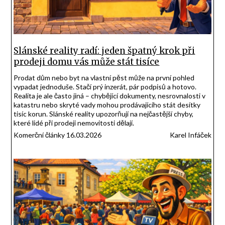
Slánské reality radí: jeden špatný krok při
prodeji domu vás může stát tisíce
Prodat dům nebo byt na vlastní pěst může na první pohled
vypadat jednoduše. Stačí prý inzerát, pár podpisů a hotovo.
Realita je ale často jiná – chybějící dokumenty, nesrovnalosti v
katastru nebo skryté vady mohou prodávajícího stát desítky
tisíc korun. Slánské reality upozorňují na nejčastější chyby,
které lidé při prodeji nemovitosti dělají.
Komerční články 16.03.2026
Karel Infáček