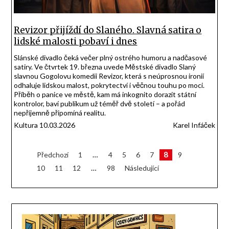
Revizor přijíždí do Slaného. Slavná satira o
lidské malosti pobaví i dnes
Slánské divadlo čeká večer plný ostrého humoru a nadčasové
satiry. Ve čtvrtek 19. března uvede Městské divadlo Slaný
slavnou Gogolovu komedii Revizor, která s neúprosnou ironií
odhaluje lidskou malost, pokrytectví i věčnou touhu po moci.
Příběh o panice ve městě, kam má inkognito dorazit státní
kontrolor, baví publikum už téměř dvě století – a pořád
nepříjemně připomíná realitu.
Kultura 10.03.2026
Karel Infáček
Stránkování
8
Předchozí
1
…
4
5
6
7
9
10
11
12
…
98
Následující
příspěvků